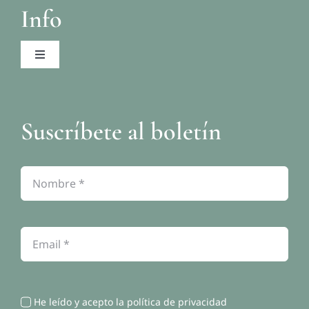
Info
Toggle
Navigation
Aviso legal
Suscríbete al boletín
Política de privacidad
Política de cookies
Contacto
He leído y acepto la política de privacidad