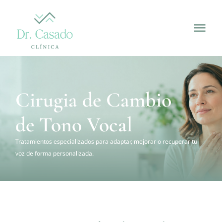
Skip
to
Tog
content
Nav
Inicio
Cirugia de Cambio
¿Quieres feminizar tu voz?
de Tono Vocal
Servicios
Tratamientos especializados para adaptar, mejorar o recuperar tu
voz de forma personalizada.
Nosotros
Blog