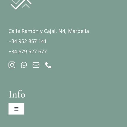
Calle Ramón y Cajal, N4, Marbella
+34 952 857 141
+34 679 527 677
Info
Toggle
Navigation
Aviso legal