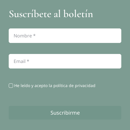
Suscríbete al boletín
Política de privacidad
Política de cookies
Contacto
He leído y acepto la política de privacidad
Suscribirme