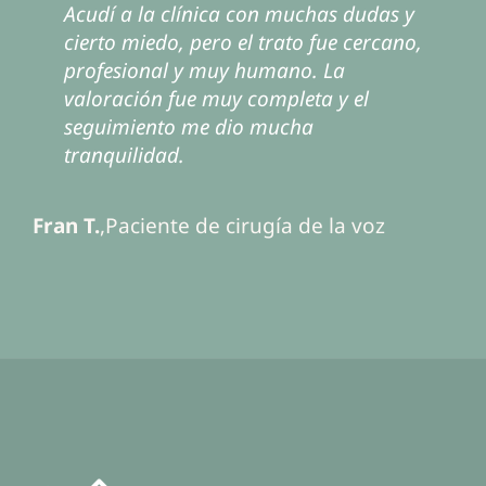
Desde la primera consulta me sentí
Acudí a la clínica con muchas dudas y
La combinación de tratamiento
escuchada y comprendida. El equipo
cierto miedo, pero el trato fue cercano,
médico y logopedia fue fundamental
me explicó cada paso con mucha
profesional y muy humano. La
para mi evolución. No solo mejoró mi
claridad y me acompañó durante todo
valoración fue muy completa y el
voz, también gané seguridad al hablar
el proceso. Hoy siento que mi voz está
seguimiento me dio mucha
en mi día a día.
mucho más alineada conmigo.
tranquilidad.
Eva L.
,
Paciente de logopedia vocal
Silvia
Fran T.
,
,
Paciente de cirugía de feminización
Paciente de cirugía de la voz
B.
de la voz