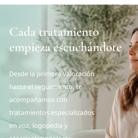
Cada tratamiento
empieza escuchándote
Desde la primera valoración
hasta el seguimiento, te
acompañamos con
tratamientos especializados
en voz, logopedia y