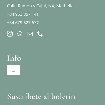
Calle Ramón y Cajal, N4, Marbella
+34 952 857 141
+34 679 527 677
Info
Toggle
Navigation
Aviso legal
Suscríbete al boletín
Política de privacidad