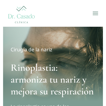
Skip
to
Tog
content
Nav
Inicio
¿Quieres feminizar tu voz?
Cirugía de la nariz
Servicios
Rinoplastia:
Nosotros
armoniza tu nariz y
mejora su respiración
Blog