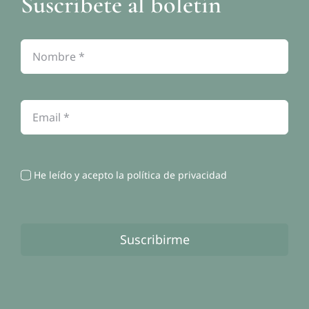
Suscríbete al boletín
Política de privacidad
Política de cookies
Contacto
He leído y acepto la política de privacidad
Suscribirme