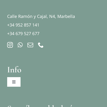
Calle Ramón y Cajal, N4, Marbella
+34 952 857 141
+34 679 527 677
Info
Toggle
Navigation
Aviso legal