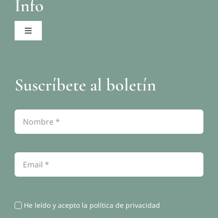
Info
Toggle
Navigation
Aviso legal
Suscríbete al boletín
Política de privacidad
Política de cookies
Contacto
He leído y acepto la política de privacidad