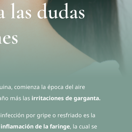
a las dudas
es
quina, comienza la época del aire
 año más las
irritaciones de garganta.
nfección por gripe o resfriado es la
a
inflamación de la faringe
, la cual se