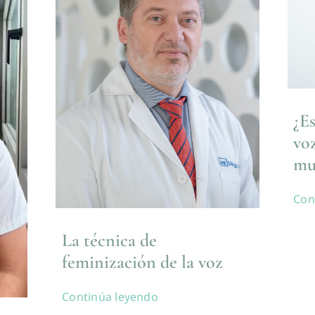
¿E
vo
mu
Con
La técnica de
feminización de la voz
Continúa leyendo