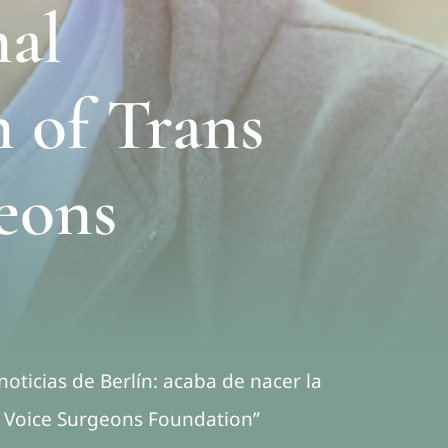
nal
n of Trans
eons
ticias de Berlín: acaba de nacer la
ns Voice Surgeons Foundation”