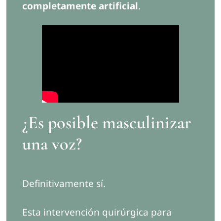
completamente artificial
.
¿Es posible masculinizar
una voz?
Definitivamente sí.
Esta intervención quirúrgica para