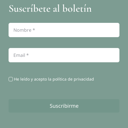
Suscríbete al boletín
Política de privacidad
Política de cookies
Contacto
He leído y acepto la política de privacidad
Suscribirme