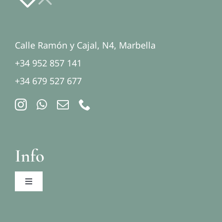
Calle Ramón y Cajal, N4, Marbella
+34 952 857 141
+34 679 527 677
Info
Toggle
Navigation
Aviso legal